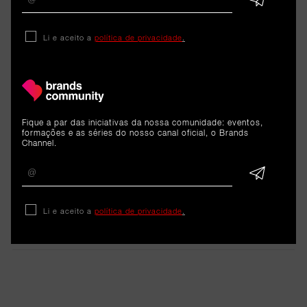
Li e aceito a
política de privacidade
.
ARTIGOS 
RELACIONADOS
Fique a par das iniciativas da nossa comunidade: eventos,
Sustentabilidade
formações e as séries do nosso canal oficial, o Brands
Channel.
Ponto Verde incentiva a
“reciclar mais e melhor”
embalagens na Feira do Livro
Li e aceito a
política de privacidade
.
29 de maio de 2026