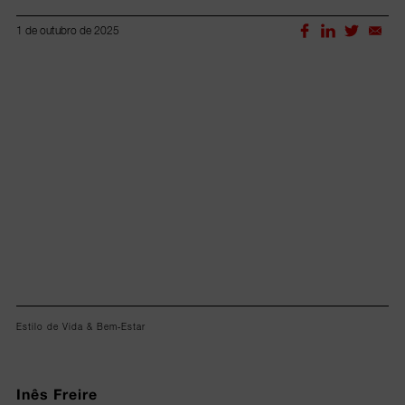
1 de outubro de 2025
Lorem ipsum dolor sit amet, consectetur adipiscing elit.
Estilo de Vida & Bem-Estar
Inês Freire