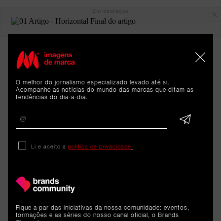
Em destaque
O melhor do jornalismo especializado levado até si.
Acompanhe as notícias do mundo das marcas que ditam as
tendências do dia-a-dia.
ARTIGOS 
Li e aceito a
política de privacidade
.
RELACIONADOS
Reportagem
Fique a par das iniciativas da nossa comunidade: eventos,
Tally: O futuro da
formações e as séries do nosso canal oficial, o Brands