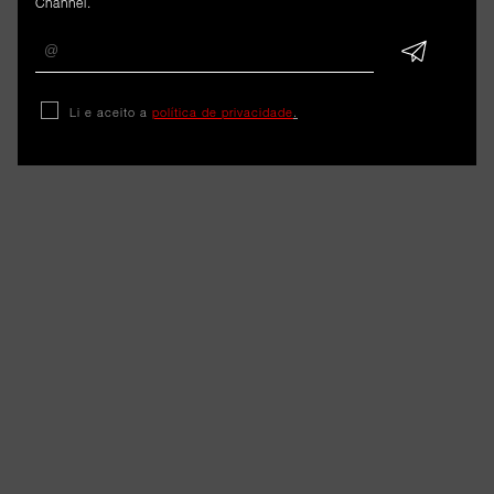
Channel.
contabilidade confiado à A.I.
8 de junho de 2026
Li e aceito a
política de privacidade
.