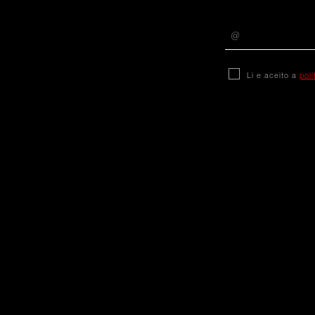
Li e aceito a
pol