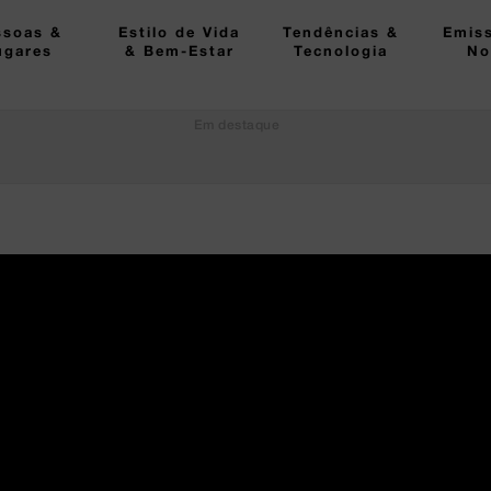
ssoas &
Estilo de Vida
Tendências &
Emis
ugares
& Bem-Estar
Tecnologia
No
Em destaque