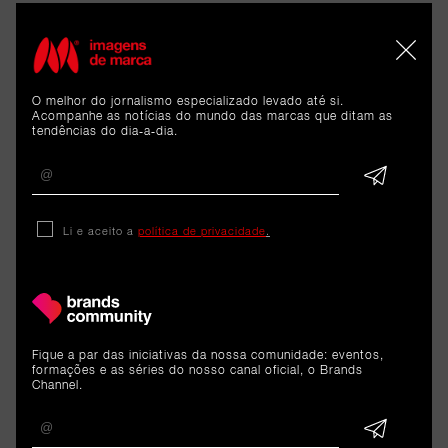
O melhor do jornalismo especializado levado até si.
ARTIGOS 
Acompanhe as notícias do mundo das marcas que ditam as
tendências do dia-a-dia.
RELACIONADOS
Reportagem
Li e aceito a
política de privacidade
.
O banco que escolheu
imaginar mais
Fique a par das iniciativas da nossa comunidade: eventos,
23 de junho de 2026
formações e as séries do nosso canal oficial, o Brands
Channel.