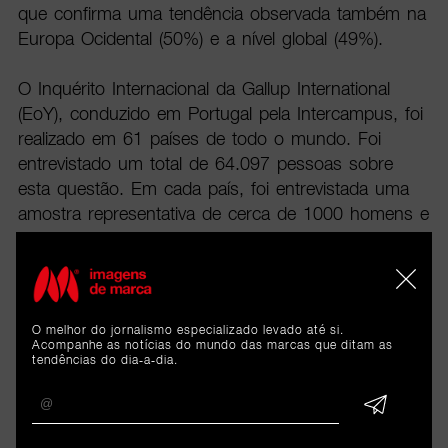
que confirma uma tendência observada também na
Europa Ocidental (50%) e a nível global (49%).
O Inquérito Internacional da Gallup International
(EoY), conduzido em Portugal pela Intercampus, foi
realizado em 61 países de todo o mundo. Foi
entrevistado um total de 64.097 pessoas sobre
esta questão. Em cada país, foi entrevistada uma
amostra representativa de cerca de 1000 homens e
mulheres entre outubro e dezembro de 2025, quer
pessoalmente, quer por telefone ou online. A
margem de erro do inquérito é de ±3-5% para um
nível de confiança de 95%.
O melhor do jornalismo especializado levado até si.
Acompanhe as notícias do mundo das marcas que ditam as
tendências do dia-a-dia.