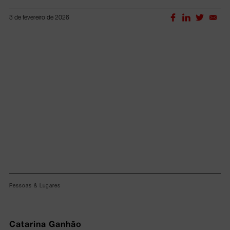
3 de fevereiro de 2026
Lorem ipsum dolor sit amet, consectetur adipiscing elit.
Pessoas & Lugares
Catarina Ganhão