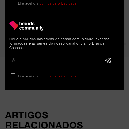
Li e aceito a
política de privacidade
.
Fique a par das iniciativas da nossa comunidade: eventos,
Em destaque
formações e as séries do nosso canal oficial, o Brands
Channel.
Li e aceito a
política de privacidade
.
ARTIGOS 
RELACIONADOS