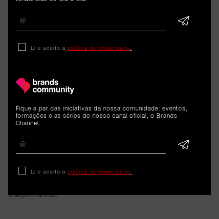
ARTIGOS 
Li e aceito a
política de privacidade
.
RELACIONADOS
Dados
Fique a par das iniciativas da nossa comunidade: eventos,
formações e as séries do nosso canal oficial, o Brands
iPhone 11 foi o smartphone
Channel.
mais reparado pela iServices
na Europa em 2025. Segue-se
o iPhone X
Li e aceito a
política de privacidade
.
5 de junho de 2026