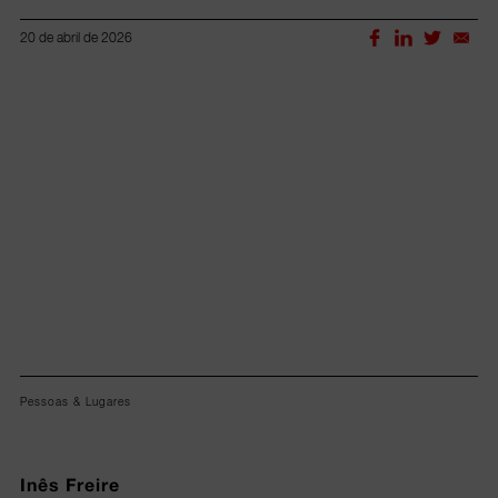
20 de abril de 2026
Lorem ipsum dolor sit amet, consectetur adipiscing elit.
Pessoas & Lugares
Inês Freire