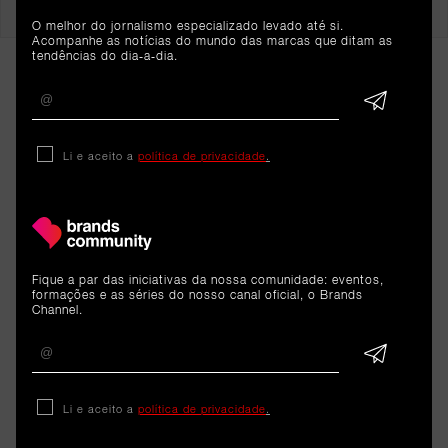
O melhor do jornalismo especializado levado até si.
Acompanhe as notícias do mundo das marcas que ditam as
tendências do dia-a-dia.
Li e aceito a
política de privacidade
.
ARTIGOS 
RELACIONADOS
Fique a par das iniciativas da nossa comunidade: eventos,
formações e as séries do nosso canal oficial, o Brands
Channel.
Cargo
Liliana Azevedo é a nova Head
Li e aceito a
política de privacidade
.
of Marketing Operations &