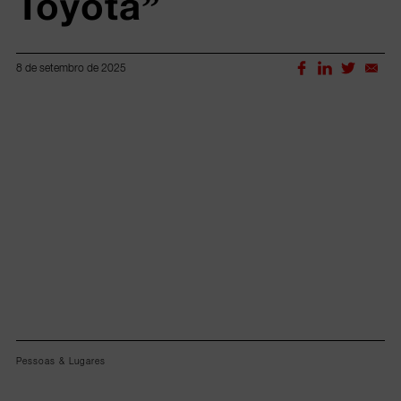
Toyota”
8 de setembro de 2025
Lorem ipsum dolor sit amet, consectetur adipiscing elit.
Pessoas & Lugares