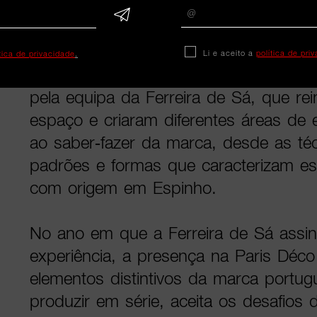
Marketing da Ferreira de Sá, citada 
imprensa enviado às redações.
Li e aceito a
política de pri
ítica de privacidade
.
O showroom tem curadoria assinada p
pela equipa da Ferreira de Sá, que rei
espaço e criaram diferentes áreas de 
ao saber-fazer da marca, desde as téc
padrões e formas que caracterizam e
com origem em Espinho.
No ano em que a Ferreira de Sá assin
experiência, a presença na Paris Déco
elementos distintivos da marca portu
produzir em série, aceita os desafios d