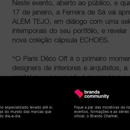
Neste evento, aberto ao público, e qu
17 de janeiro, a Ferreira de Sá vai ap
ALÉM TEJO, em diálogo com uma sel
intemporais do seu portfólio, e revela
nova coleção cápsula ECHOES.
“O Paris Déco Off é o primeiro mome
designers de interiores e arquitetos, 
capital que, por si só, é inspiradora e 
tendência. Esta presença permite-nos
dos nossos clientes, da comunidade cr
que nos procuram pelo saber-fazer, pe
mo especializado levado até si.
Fique a par das iniciativas da 
ias do mundo das marcas que
eventos, formações e as séries
inovação e pela experiência autêntica 
do dia-a-dia.
oficial, o Brands Channel.
ambiciona proporcionar”, destaca Ana