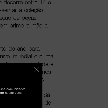
e decorre entre 14 e
resentar a coleção
eção de peças
r em primeira mão a
nto do ano para
a nível mundial e numa
polo da criatividade e
 estar mais próximos
iativa e daqueles
la exclusividade,
nossa comunidade:
 do nosso canal
que a Ferreira de Sá
 Gomes, Diretora de