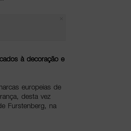
icados à decoração e
 marcas europeias de
França, desta vez
e Furstenberg, na