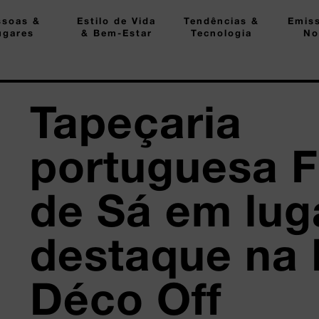
ssoas &
Estilo de Vida
Tendências &
Emis
ugares
& Bem-Estar
Tecnologia
No
Tapeçaria
portuguesa F
de Sá em lug
destaque na 
Déco Off