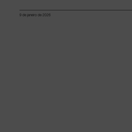
9 de janeiro de 2026
Lorem ipsum dolor sit amet, consectetur adipiscing elit.