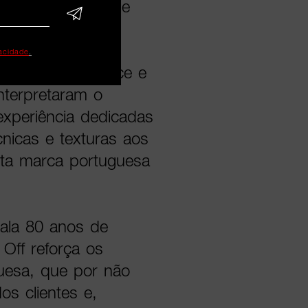
num comunicado de
vacidade
.
or Sandrine Place e
nterpretaram o
experiência dedicadas
nicas e texturas aos
sta marca portuguesa
ala 80 anos de
 Off reforça os
guesa, que por não
os clientes e,