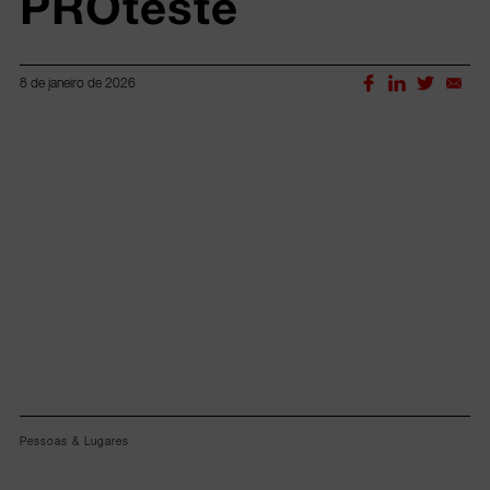
PROteste
8 de janeiro de 2026
Lorem ipsum dolor sit amet, consectetur adipiscing elit.
Pessoas & Lugares