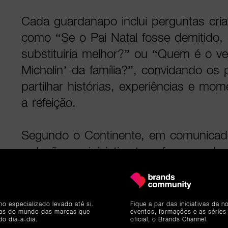
Cada guardanapo inclui perguntas criati
como “Se o Pai Natal fosse demitido, 
substituiria melhor?” ou “Quem é o ve
Michelin’ da família?”, convidando os p
partilhar histórias, experiências e mo
a refeição.
Segundo o Continente, em comunicad
redações, a iniciativa transforma cada
verdadeiro ponto de encontro, incenti
criatividade e a partilha de memórias, 
diversão e tradição.
mo especializado levado até si.
Fique a par das iniciativas da 
ias do mundo das marcas que
eventos, formações e as séries
do dia-a-dia.
oficial, o Brands Channel.