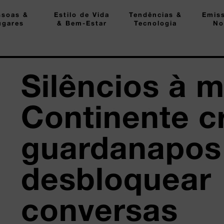
ssoas &
Estilo de Vida
Tendências &
Emis
ugares
& Bem-Estar
Tecnologia
No
Silêncios à 
Continente c
guardanapos
desbloquear
conversas