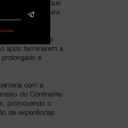
ora um QR Code que
ndo a interação para
aço de convívio
presencial. Este
vacidade
.
migos continuem a
smo após terminarem a
s prolongado e
 parceria com a
omisso do Continente
ar, promovendo o
ção de experiências