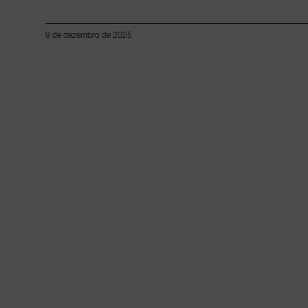
9 de dezembro de 2025
Lorem ipsum dolor sit amet, consectetur adipiscing elit.