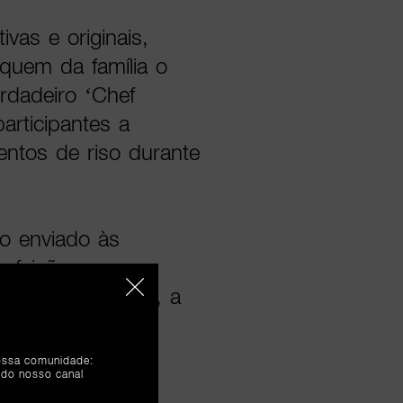
vas e originais,
quem da família o
rdadeiro ‘Chef
articipantes a
mentos de riso durante
o enviado às
 refeição num
vando a conversa, a
enquanto alia
nossa comunidade:
 do nosso canal