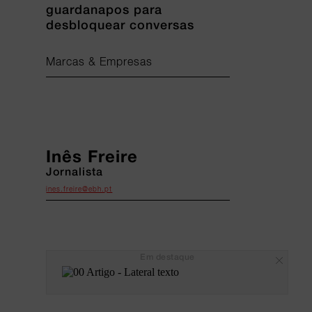
guardanapos para
desbloquear conversas
Marcas & Empresas
Inês Freire
Jornalista
ines.freire@ebh.pt
Em destaque