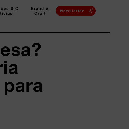
sões SIC
Brand &
Newsletter
tícias
Craft
mesa?
ria
 para