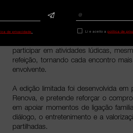
Além disso, cada guardanapo incorp
dá acesso a um jogo online, prolonga
além da mesa física e criando um esp
digital que complementa a experiência 
Li e aceito a
política de pri
ítica de privacidade
.
recurso permite que os familiares e a
participar em atividades lúdicas, me
refeição, tornando cada encontro mai
envolvente.
A edição limitada foi desenvolvida em
Renova, e pretende reforçar o compr
em apoiar momentos de ligação famili
diálogo, o entretenimento e a valoriza
partilhadas.