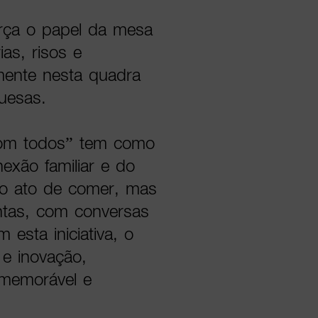
orça o papel da mesa
as, risos e
lmente nesta quadra
guesas.
om todos” tem como
nexão familiar e do
 o ato de comer, mas
ntas, com conversas
esta iniciativa, o
 e inovação,
 memorável e