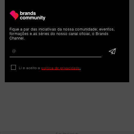
trabalharmos um ano com o foco de fazer mais e
melhor”.
Com estas novidades, a SIC pretende manter-se
Fique a par das iniciativas da nossa comunidade: eventos,
formações e as séries do nosso canal oficial, o Brands
relevante num mercado competitivo, a proximidade
Channel.
com o público e a adaptação às novas formas de
consumo digital.
Li e aceito a
política de privacidade
.
Em destaque