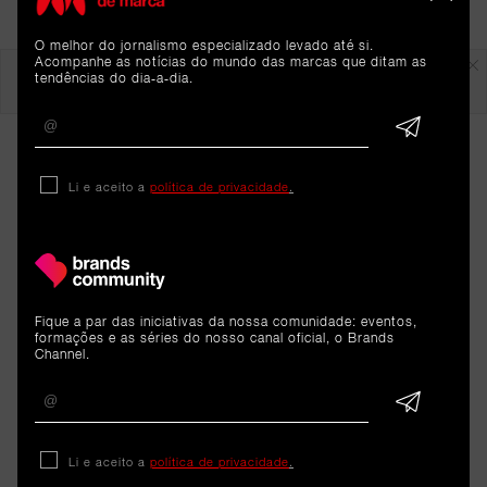
O melhor do jornalismo especializado levado até si.
Em destaque
Acompanhe as notícias do mundo das marcas que ditam as
tendências do dia-a-dia.
Li e aceito a
política de privacidade
.
ARTIGOS 
Fique a par das iniciativas da nossa comunidade: eventos,
formações e as séries do nosso canal oficial, o Brands
Channel.
RELACIONADOS
Sustentabilidade
Li e aceito a
política de privacidade
.