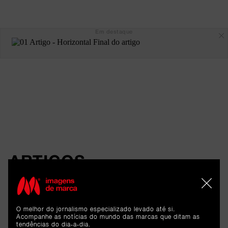
Em destaque
ARTIGOS 
RELACIONADOS
O melhor do jornalismo especializado levado até si.
Reportagem
Acompanhe as notícias do mundo das marcas que ditam as
tendências do dia-a-dia.