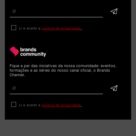
Tally: O futuro da
contabilidade confiado à A.I.
Li e aceito a
política de privacidade
.
8 de junho de 2026
Fique a par das iniciativas da nossa comunidade: eventos,
formações e as séries do nosso canal oficial, o Brands
Channel.
Li e aceito a
política de privacidade
.