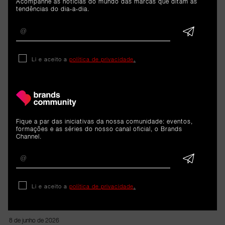
Acompanhe as notícias do mundo das marcas que ditam as
tendências do dia-a-dia.
Li e aceito a
política de privacidade
.
ARTIGOS 
RELACIONADOS
Fique a par das iniciativas da nossa comunidade: eventos,
formações e as séries do nosso canal oficial, o Brands
Channel.
Cargo
Liliana Azevedo é a nova Head
of Marketing Operations &
Li e aceito a
política de privacidade
.
Strategy da B-Parts
8 de junho de 2026