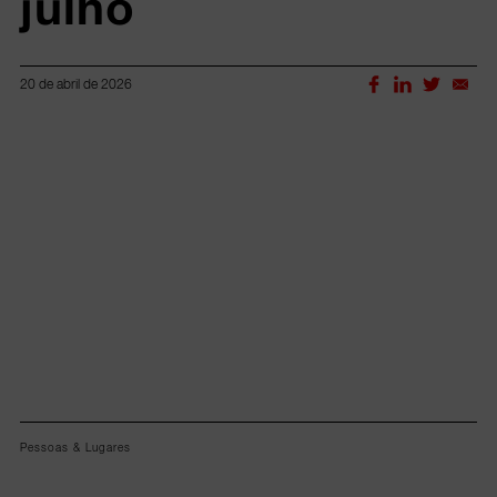
julho
20 de abril de 2026
Lorem ipsum dolor sit amet, consectetur adipiscing elit.
Pessoas & Lugares