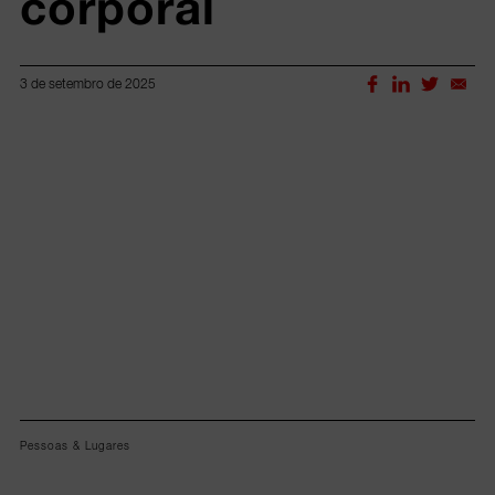
corporal
3 de setembro de 2025
Lorem ipsum dolor sit amet, consectetur adipiscing elit.
Pessoas & Lugares