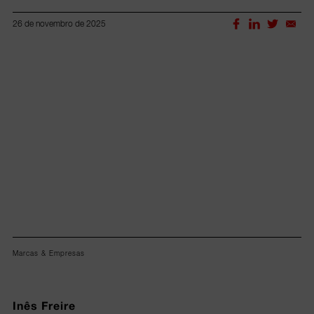
26 de novembro de 2025
Lorem ipsum dolor sit amet, consectetur adipiscing elit.
Marcas & Empresas
Inês Freire