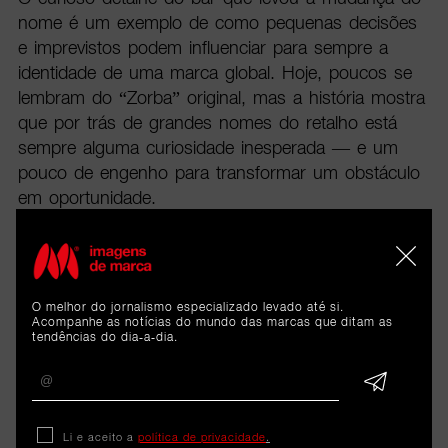
nome é um exemplo de como pequenas decisões
e imprevistos podem influenciar para sempre a
identidade de uma marca global. Hoje, poucos se
lembram do “Zorba” original, mas a história mostra
que por trás de grandes nomes do retalho está
sempre alguma curiosidade inesperada — e um
pouco de engenho para transformar um obstáculo
em oportunidade.
O melhor do jornalismo especializado levado até si.
Acompanhe as notícias do mundo das marcas que ditam as
tendências do dia-a-dia.
Li e aceito a
política de privacidade
.