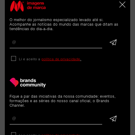
história continua, no entanto, a estar
inevitavelmente ligada ao desentendimento entre
O melhor do jornalismo especializado levado até si.
Ferruccio Lamborghini e Enzo Ferrari - um episódio
Acompanhe as notícias do mundo das marcas que ditam as
tendências do dia-a-dia.
que, independentemente da forma exata como
aconteceu, inspirou um empresário bem-sucedido a
entrar num novo mercado e a criar uma marca que
acabaria por rivalizar com aquela que um dia tanto
Li e aceito a
política de privacidade
.
admirou.
Fique a par das iniciativas da nossa comunidade: eventos,
formações e as séries do nosso canal oficial, o Brands
Channel.