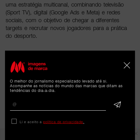
uma estratégia multicanal, combinando televisão
(Sport TV), digital (Google Ads e Meta) e redes
sociais, com o objetivo de chegar a diferentes
targets e recrutar novos jogadores para a prática
do desporto.
O melhor do jornalismo especializado levado até si.
Acompanhe as notícias do mundo das marcas que ditam as
tendências do dia-a-dia.
Li e aceito a
política de privacidade
.
Em destaque