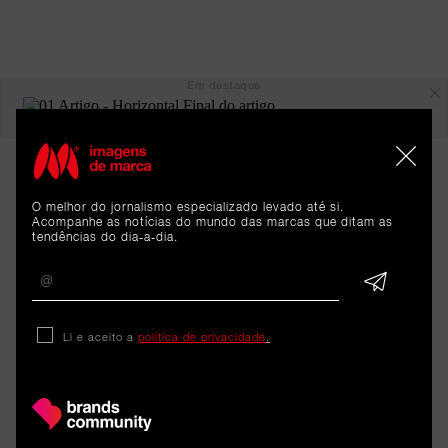
Em destaque
O melhor do jornalismo especializado levado até si.
Acompanhe as notícias do mundo das marcas que ditam as
tendências do dia-a-dia.
ARTIGOS 
Li e aceito a
política de privacidade
.
RELACIONADOS