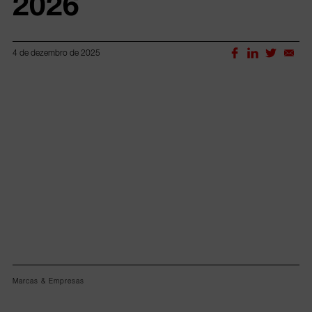
2026
4 de dezembro de 2025
Lorem ipsum dolor sit amet, consectetur adipiscing elit.
Marcas & Empresas