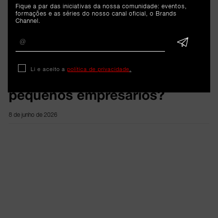
Análise
Fique a par das iniciativas da nossa comunidade: eventos,
formações e as séries do nosso canal oficial, o Brands
Channel.
Hailey Bieber definiu meta de
mil milhões de dólares para
vender a Rhode - e conseguiu.
Li e aceito a
política de privacidade
.
O que podem aprender os
pequenos empresários?
8 de junho de 2026