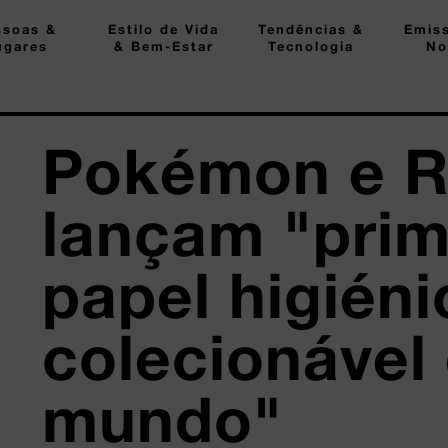
ssoas &
Estilo de Vida
Tendências &
Emis
ugares
& Bem-Estar
Tecnologia
No
Pokémon e 
lançam "prim
papel higiéni
colecionável
mundo"