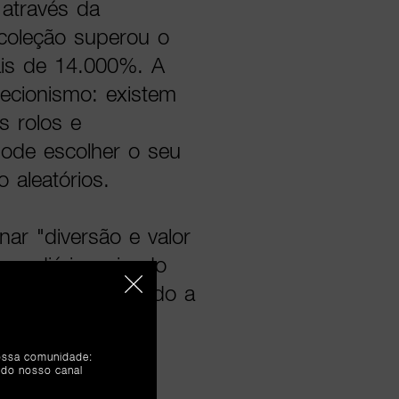
 através da
coleção superou o
mais de 14.000%. A
lecionismo: existem
s rolos e
ode escolher o seu
o aleatórios.
nar "diversão e valor
so diário, criando
zador é incentivado a
da guardanapos e
onagens icónicas
nossa comunidade:
 do nosso canal
Ditto.