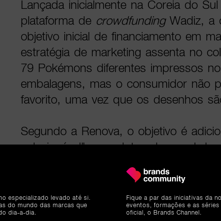
Lançada inicialmente na Coreia do Sul
plataforma de
crowdfunding
Wadiz, a 
objetivo inicial de financiamento em 
estratégia de marketing assenta no co
79 Pokémons diferentes impressos no
embalagens, mas o consumidor não p
favorito, uma vez que os desenhos sã
Segundo a Renova, o objetivo é adicio
colecionável" a produtos de papel de u
uma experiência de marca onde o utili
"apanhá-los todos". A linha inclui ain
lenços de bolso com designs de pers
mo especializado levado até si.
Fique a par das iniciativas da 
ias do mundo das marcas que
eventos, formações e as séries
como Pikachu, Lapras, Rayquaza ou 
do dia-a-dia.
oficial, o Brands Channel.