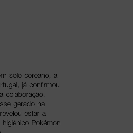
em solo coreano, a
tugal, já confirmou
a colaboração.
esse gerado na
revelou estar a
l higiénico Pokémon
pa.