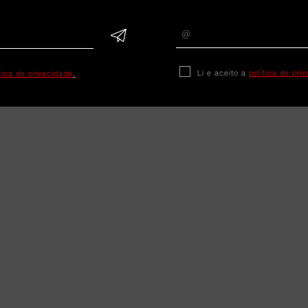
Li e aceito a
política de pri
ítica de privacidade
.