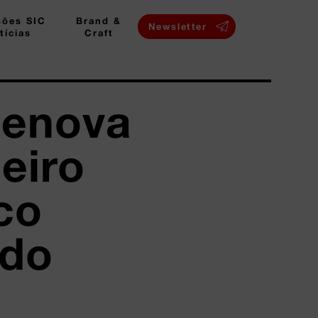
sões SIC
Brand &
Newsletter
tícias
Craft
Renova
eiro
co
 do