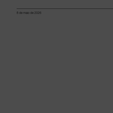
8 de maio de 2026
Lorem ipsum dolor sit amet, consectetur adipiscing elit.