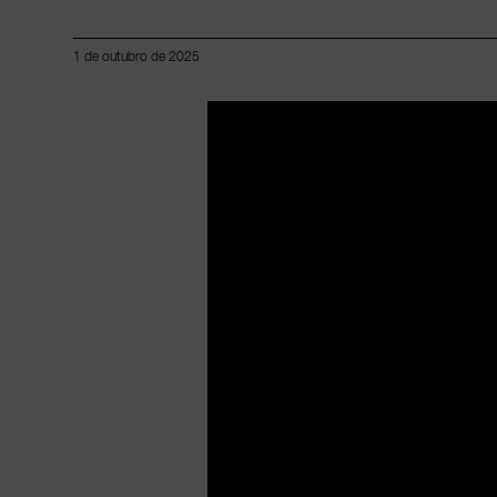
1 de outubro de 2025
Lorem ipsum dolor sit amet, consectetur adipiscing elit.