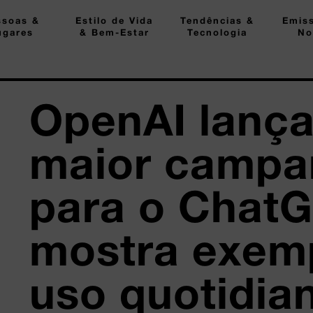
ssoas &
Estilo de Vida
Tendências &
Emis
ugares
& Bem-Estar
Tecnologia
No
OpenAI lança
maior campa
para o Chat
mostra exem
uso quotidia