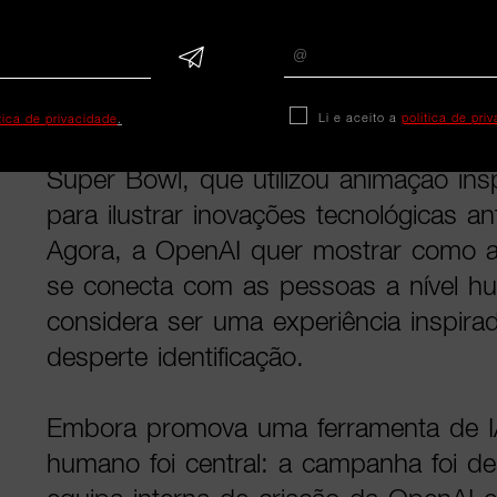
viagem de carro com a ajuda da ferra
serão lançados ao longo do ano.
Segundo a Adweek, esta campanha 
Li e aceito a
política de pri
ítica de privacidade
.
criativa comparativamente com o spot
Super Bowl, que utilizou animação ins
para ilustrar inovações tecnológicas a
Agora, a OpenAI quer mostrar como a int
se conecta com as pessoas a nível hu
considera ser uma experiência inspirad
desperte identificação.
Embora promova uma ferramenta de IA
humano foi central: a campanha foi de