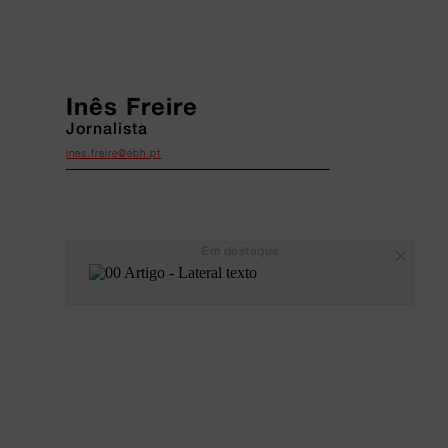
Inês Freire
Jornalista
ines.freire@ebh.pt
Em destaque