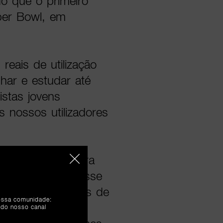
do que o primeiro
per Bowl, em
reais de utilização
har e estudar até
istas jovens
 nossos utilizadores
r o ChatGPT para
e um novo interesse
procura de dicas de
nossa comunidade:
 a planear uma
 do nosso canal