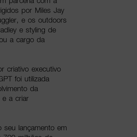
em parceria com a
rigidos por Miles Jay
ggler, e os outdoors
dley e styling de
cou a cargo da
 criativo executivo
PT foi utilizada
olvimento da
e a criar
o seu lançamento em