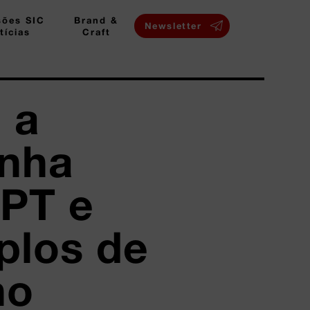
sões SIC
Brand &
Newsletter
tícias
Craft
 a
nha
GPT e
plos de
no