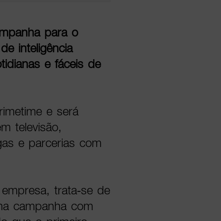
ampanha para o
e inteligência
otidianas e fáceis de
imetime e será
m televisão,
gas e parcerias com
mpresa, trata-se de
uma campanha com