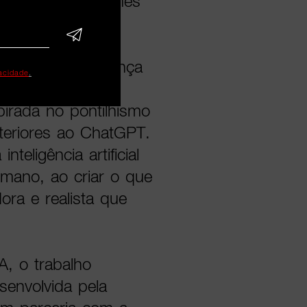
menta. Novos filmes
marca uma mudança
vacidade
.
 apresentado no
pirada no pontilhismo
nteriores ao ChatGPT.
eligência artificial
mano, ao criar o que
ora e realista que
, o trabalho
senvolvida pela