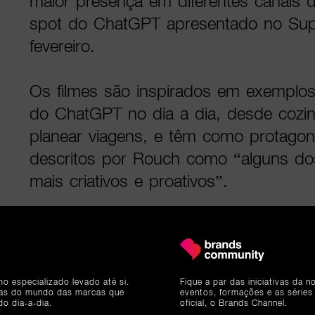
maior presença em diferentes canais 
spot do ChatGPT apresentado no Su
fevereiro.
Os filmes são inspirados em exemplos 
do ChatGPT no dia a dia, desde cozin
planear viagens, e têm como protagon
descritos por Rouch como “alguns dos
mais criativos e proativos”.
Um dos filmes
mostra um rapaz a usa
encontrar uma receita que impression
romântico;
outro mostra
um homem à 
mo especializado levado até si.
Fique a par das iniciativas da 
treino; e
um terceiro
apresenta irmãos
ias do mundo das marcas que
eventos, formações e as séries
do dia-a-dia.
oficial, o Brands Channel.