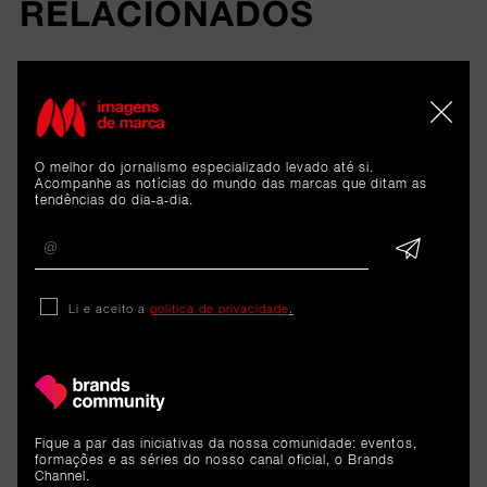
RELACIONADOS
Análise
Hailey Bieber definiu meta de
O melhor do jornalismo especializado levado até si.
mil milhões de dólares para
Acompanhe as notícias do mundo das marcas que ditam as
tendências do dia-a-dia.
vender a Rhode - e conseguiu.
O que podem aprender os
pequenos empresários?
Li e aceito a
política de privacidade
.
8 de junho de 2026
Fique a par das iniciativas da nossa comunidade: eventos,
formações e as séries do nosso canal oficial, o Brands
Channel.