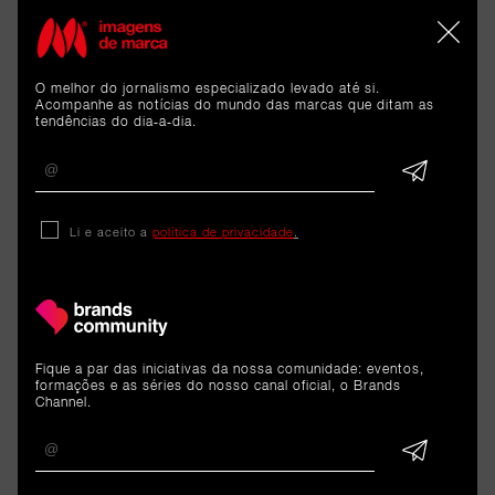
O melhor do jornalismo especializado levado até si.
ARTIGOS 
Acompanhe as notícias do mundo das marcas que ditam as
tendências do dia-a-dia.
RELACIONADOS
Li e aceito a
política de privacidade
.
Reportagem
Intermarché faz-se ouvir na
Cidade do Rock
Fique a par das iniciativas da nossa comunidade: eventos,
7 de julho de 2026
formações e as séries do nosso canal oficial, o Brands
Channel.