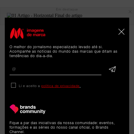
Em destaque
O melhor do jornalismo especializado levado até si.
Acompanhe as notícias do mundo das marcas que ditam as
tendências do dia-a-dia.
ARTIGOS 
Li e aceito a
política de privacidade
.
RELACIONADOS
Reportagem
Fique a par das iniciativas da nossa comunidade: eventos,
formações e as séries do nosso canal oficial, o Brands
Channel.