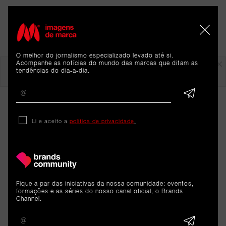
O melhor do jornalismo especializado levado até si.
Em destaque
Acompanhe as notícias do mundo das marcas que ditam as
tendências do dia-a-dia.
Li e aceito a
política de privacidade
.
ARTIGOS 
Fique a par das iniciativas da nossa comunidade: eventos,
formações e as séries do nosso canal oficial, o Brands
Channel.
RELACIONADOS