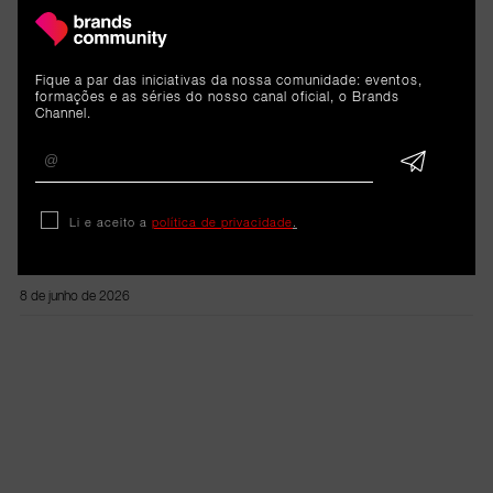
ARTIGOS 
RELACIONADOS
Fique a par das iniciativas da nossa comunidade: eventos,
formações e as séries do nosso canal oficial, o Brands
Channel.
Reportagem
Tally: O futuro da
Li e aceito a
política de privacidade
.
contabilidade confiado à A.I.
8 de junho de 2026