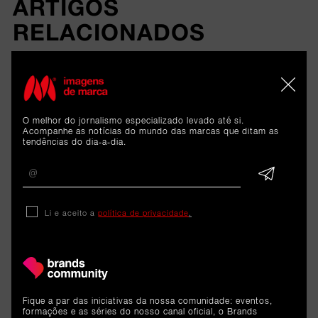
ARTIGOS 
RELACIONADOS
Análise
Hailey Bieber definiu meta de
O melhor do jornalismo especializado levado até si.
Acompanhe as notícias do mundo das marcas que ditam as
tendências do dia-a-dia.
mil milhões de dólares para
vender a Rhode - e conseguiu.
O que podem aprender os
Li e aceito a
política de privacidade
.
pequenos empresários?
8 de junho de 2026
Fique a par das iniciativas da nossa comunidade: eventos,
formações e as séries do nosso canal oficial, o Brands