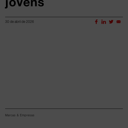
jovens
30 de abril de 2026
Lorem ipsum dolor sit amet, consectetur adipiscing elit.
Marcas & Empresas