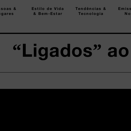
ssoas &
Estilo de Vida
Tendências &
Emis
ugares
& Bem-Estar
Tecnologia
No
“Ligados” ao