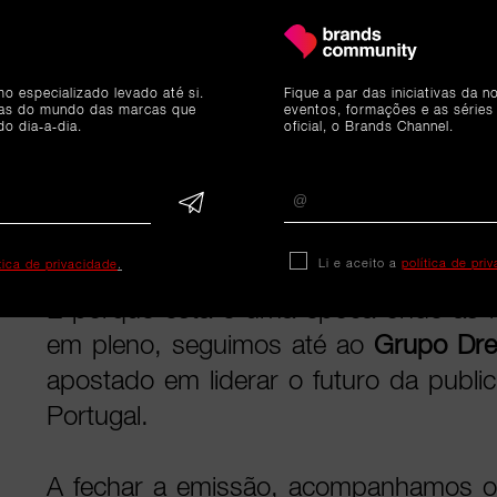
ganham importância, esta altura é ta
momentos de reencontros e de partilh
mo especializado levado até si.
Fique a par das iniciativas da 
ias do mundo das marcas que
eventos, formações e as séries
A nossa equipa viajou até Jerez de La
do dia-a-dia.
oficial, o Brands Channel.
Espanha, para descobrir um dos segr
para o sabor distinto de um whisky 
Macallan
.
Li e aceito a
política de pri
ítica de privacidade
.
E porque esta é uma época onde as
em pleno, seguimos até ao
Grupo Dr
apostado em liderar o futuro da public
Portugal.
A fechar a emissão, acompanhamos o