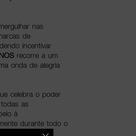
mergulhar nas
marcas de
dendo incentivar
NOS
recorre a um
uma onda de alegria
que celebra o poder
 todas as
pelo à
amente durante todo o
e as conexões