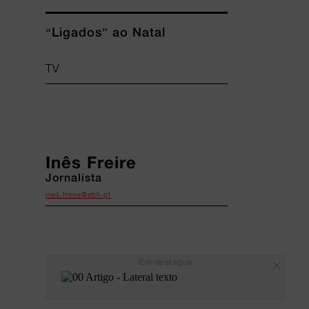
“Ligados” ao Natal
TV
Inês Freire
Jornalista
ines.freire@ebh.pt
Em destaque