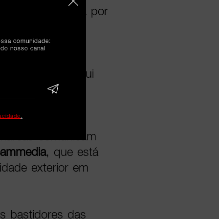
mbém caraterizada por
a.
nossa comunidade:
 do nosso canal
 Frontera, em
edos que contribui
da marca
The
vacidade
.
 marcas comunicam
eammedia
, que está
idade exterior em
s bastidores das