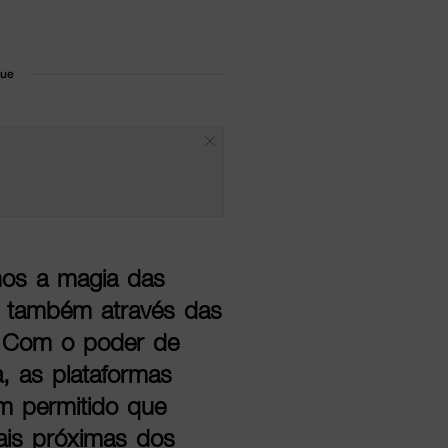
que
mos a magia das
s também através das
. Com o poder de
, as plataformas
êm permitido que
is próximas dos