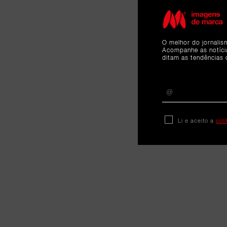
O melhor do jornalis
Acompanhe as notíc
ditam as tendências 
Li e aceito a
pol