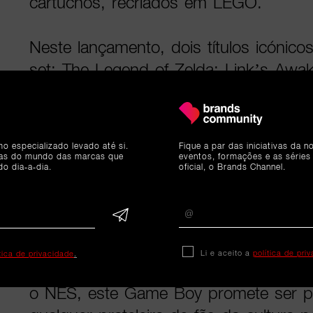
cartuchos, recriados em LEGO.
Neste lançamento, dois títulos icónic
set: The Legend of Zelda: Link’s Awa
Land, ambos em versão “Game Pak” 
peças. Os fãs podem inclusive alterna
escolhendo entre o clássico arranque
mo especializado levado até si.
Fique a par das iniciativas da 
imagens dos jogos incluídos.
ias do mundo das marcas que
eventos, formações e as séries
do dia-a-dia.
oficial, o Brands Channel.
Pensado para construtores adultos e 
as idades, este set insere-se na col
direcionada para atividades criativas e
Li e aceito a
política de pri
ítica de privacidade
.
como outros lançamentos recentes, 
o NES, este Game Boy promete ser p