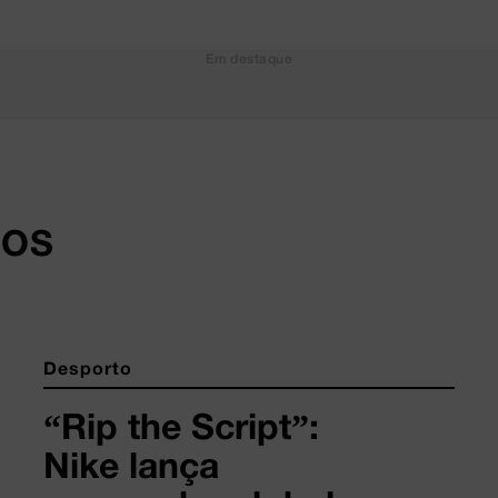
Em destaque
DOS
Desporto
“Rip the Script”:
Nike lança