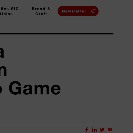
sões SIC
Brand &
Newsletter
tícias
Craft
a
m
do Game