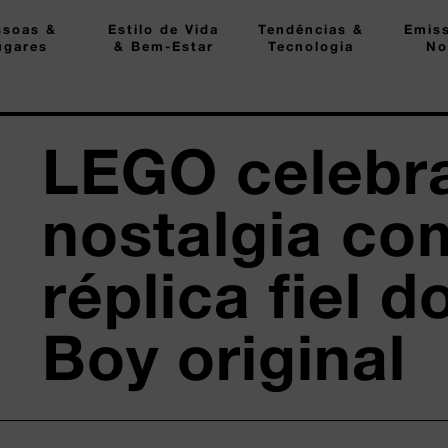
ssoas &
Estilo de Vida
Tendências &
Emis
ugares
& Bem-Estar
Tecnologia
No
LEGO celebr
nostalgia co
réplica fiel 
Boy original