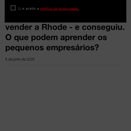
Hailey Bieber definiu meta de
Li e aceito a
política de privacidade
.
mil milhões de dólares para
vender a Rhode - e conseguiu.
O que podem aprender os
pequenos empresários?
8 de junho de 2026