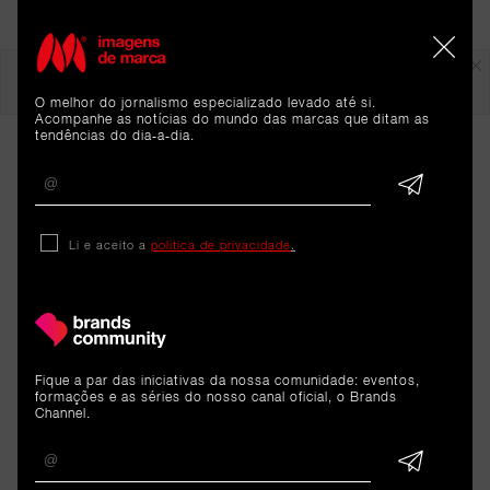
Em destaque
O melhor do jornalismo especializado levado até si.
Acompanhe as notícias do mundo das marcas que ditam as
tendências do dia-a-dia.
Li e aceito a
política de privacidade
.
ARTIGOS 
RELACIONADOS
Fique a par das iniciativas da nossa comunidade: eventos,
formações e as séries do nosso canal oficial, o Brands
Channel.
Análise