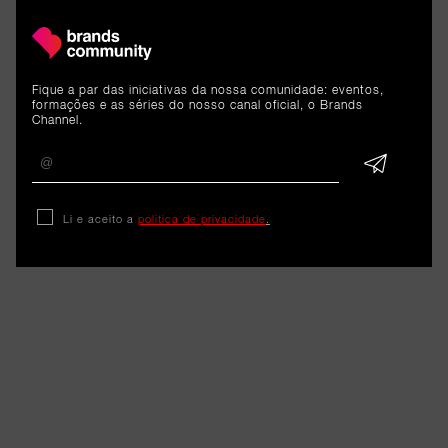
vender a Rhode - e conseguiu.
O que podem aprender os
pequenos empresários?
Fique a par das iniciativas da nossa comunidade: eventos,
formações e as séries do nosso canal oficial, o Brands
Channel.
8 de junho de 2026
Li e aceito a
política de privacidade
.