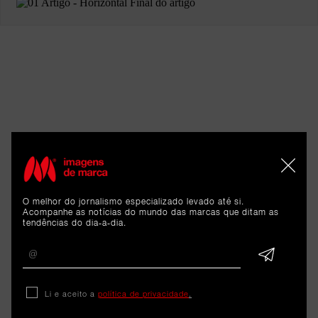
ARTIGOS 
RELACIONADOS
O melhor do jornalismo especializado levado até si.
Acompanhe as notícias do mundo das marcas que ditam as
tendências do dia-a-dia.
Análise
Hailey Bieber definiu meta de
Li e aceito a
política de privacidade
.
mil milhões de dólares para