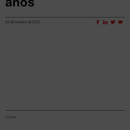
anos
29 de outubro de 2025
Lorem ipsum dolor sit amet, consectetur adipiscing elit.
Últimas