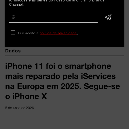
formações e as séries do nosso canal oficial, o Brands
Channel.
ARTIGOS 
RELACIONADOS
Li e aceito a
política de privacidade
.
Dados
iPhone 11 foi o smartphone
mais reparado pela iServices
na Europa em 2025. Segue-se
o iPhone X
5 de junho de 2026