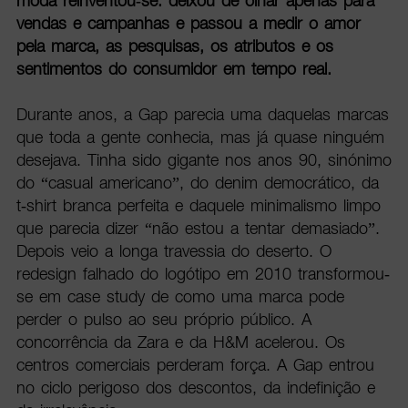
moda reinventou-se: deixou de olhar apenas para
vendas e campanhas e passou a medir o amor
pela marca, as pesquisas, os atributos e os
sentimentos do consumidor em tempo real.
Durante anos, a Gap parecia uma daquelas marcas
que toda a gente conhecia, mas já quase ninguém
desejava. Tinha sido gigante nos anos 90, sinónimo
do “casual americano”, do denim democrático, da
t-shirt branca perfeita e daquele minimalismo limpo
que parecia dizer “não estou a tentar demasiado”.
Depois veio a longa travessia do deserto. O
redesign falhado do logótipo em 2010 transformou-
se em case study de como uma marca pode
perder o pulso ao seu próprio público. A
concorrência da Zara e da H&M acelerou. Os
centros comerciais perderam força. A Gap entrou
no ciclo perigoso dos descontos, da indefinição e