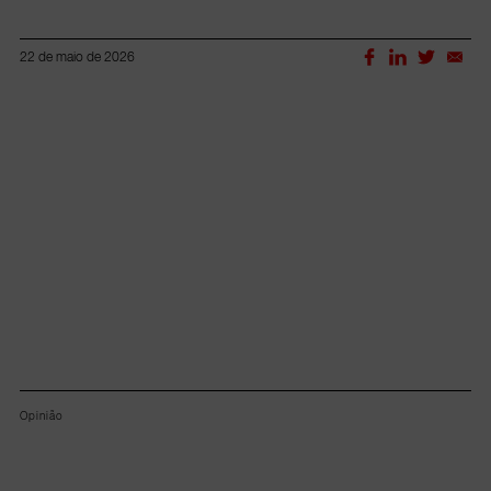
22 de maio de 2026
Lorem ipsum dolor sit amet, consectetur adipiscing elit.
Opinião