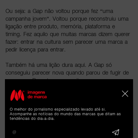
Ou seja: a Gap não voltou porque fez “uma
campanha jovem”. Voltou porque reconstruiu uma
ligação entre produto, memória, plataforma e
timing. Fez aquilo que muitas marcas dizem querer
fazer: entrar na cultura sem parecer uma marca a
pedir licença para entrar.
Também há uma lição dura aqui. A Gap só
conseguiu parecer nova quando parou de fugir de
quem era. Durante anos, muitas marcas
tradicionais tentam rejuvenescer apagando os seus
próprios códigos. A Gap fez o inverso: recuperou
os seus ativos — denim, branco, azul, básico, cool
O melhor do jornalismo especializado levado até si.
sem esforço — e tratou-os como linguagem
Acompanhe as notícias do mundo das marcas que ditam as
contemporânea.
tendências do dia-a-dia.
Para agências, isto é ouro. A reinvenção não