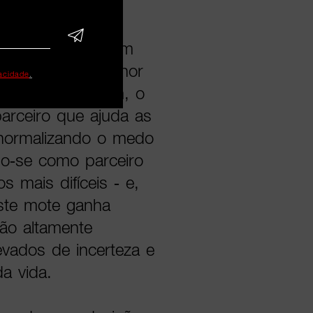
ples: não existem
r isso que o melhor
vacidade
.
 esta abordagem, o
arceiro que ajuda as
 normalizando o medo
o-se como parceiro
s mais difíceis - e,
Este mote ganha
ção altamente
levados de incerteza e
a vida.