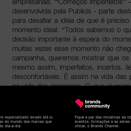
empresariais. “Começos Imperfeitos”
desenvolvida pela Publicis - parte de
para desafiar a ideia de que é preciso
momento ideal. “Todos sabemos o qu
decisão importante à espera do mome
muitas vezes esse momento não cheg
campanha, queremos mostrar que os 
mesmo assim, imperfeitos, incertos, à
desconfortáveis. É assim na vida da
na vida das empresas. O que querem
momentos, sintam que têm no Santan
próximo, que entende o que está em j
passo em frente”, refere Miguel Teixei
mo especializado levado até si.
Fique a par das iniciativas da 
responsável da área de comunicação
ias do mundo das marcas que
eventos, formações e as séries
do dia-a-dia.
oficial, o Brands Channel.