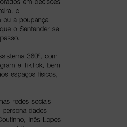
corados em decisões
eira, o
a ou a poupança
 que o Santander se
 passo.
ossistema 360º, com
agram e TikTok, bem
os espaços físicos,
nas redes sociais
 personalidades
Coutinho, Inês Lopes