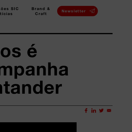
sões SIC
Brand &
Newsletter
tícias
Craft
ros é
ampanha
ntander