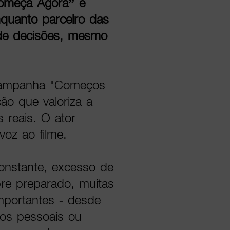
Começa Agora” e
quanto parceiro das
de decisões, mesmo
a campanha "Começos
ão que valoriza a
 reais. O ator
oz ao filme.
nstante, excesso de
re preparado, muitas
mportantes - desde
etos pessoais ou