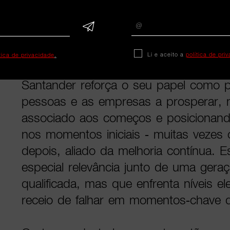
Portugal.
A campanha assume uma verdade sim
começos perfeitos. É precisamente po
Li e aceito a
política de pri
ítica de privacidade
.
momento para começar é agora. Com
Santander reforça o seu papel como p
pessoas e as empresas a prosperar,
associado aos começos e posicionand
nos momentos iniciais - muitas vezes o
depois, aliado da melhoria contínua. 
especial relevância junto de uma gera
qualificada, mas que enfrenta níveis e
receio de falhar em momentos-chave d