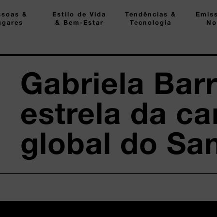
ssoas &
Estilo de Vida
Tendências &
Emis
ugares
& Bem-Estar
Tecnologia
No
Gabriela Bar
estrela da c
global do Sa