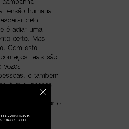
 - campanha
sta tensão humana
 esperar pelo
e é adiar uma
nto certo. Mas
a. Com esta
começos reais são
s vezes
s pessoas, e também
os é que, nesses
der um parceiro
ogo e ajuda a dar o
ra Santos,
nossa comunidade:
 do Santander em
 do nosso canal