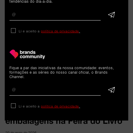
tendências do dia-a-dia.
Li e aceito a
política de privacidade
.
ARTIGOS 
RELACIONADOS
Fique a par das iniciativas da nossa comunidade: eventos,
formações e as séries do nosso canal oficial, o Brands
Channel.
Sustentabilidade
Ponto Verde incentiva a
Li e aceito a
política de privacidade
.
“reciclar mais e melhor”
embalagens na Feira do Livro
29 de maio de 2026