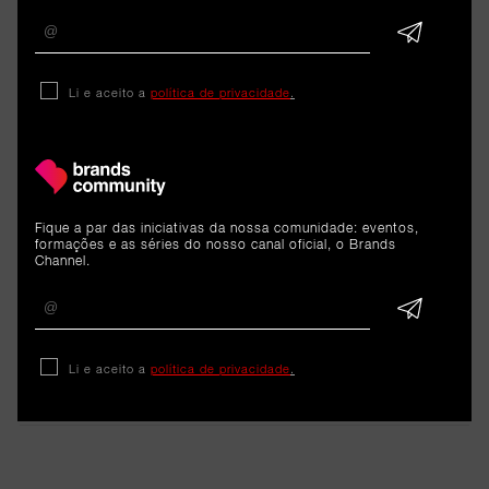
Li e aceito a
política de privacidade
.
ARTIGOS 
RELACIONADOS
Cargo
Fique a par das iniciativas da nossa comunidade: eventos,
formações e as séries do nosso canal oficial, o Brands
Channel.
Liliana Azevedo é a nova Head
of Marketing Operations &
Strategy da B-Parts
Li e aceito a
política de privacidade
.
8 de junho de 2026