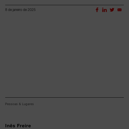
8 de janeiro de 2025
Lorem ipsum dolor sit amet, consectetur adipiscing elit.
Pessoas & Lugares
Inês Freire