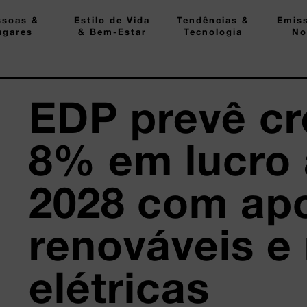
ssoas &
Estilo de Vida
Tendências &
Emis
ugares
& Bem-Estar
Tecnologia
No
EDP prevê cr
8% em lucro 
2028 com ap
renováveis e
elétricas