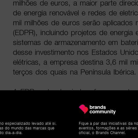
milhões de euros, a maior parte dire
de energia renovável e redes de eletri
mil milhões de euros serão aplicados
(EDPR), incluindo projetos de energia e
sistemas de armazenamento em bater
desse investimento nos Estados Unido
elétricas, a empresa destina 3,6 mil m
terços dos quais na Península Ibérica.
A EDP pretende ainda reforçar a rotaç
eficiência operacional, recorrendo a a
e inteligência artificial na gestão dos
a estrutura de custos estável ao long
mo especializado levado até si.
Fique a par das iniciativas da 
ias do mundo das marcas que
eventos, formações e as séries
plano.
do dia-a-dia.
oficial, o Brands Channel.