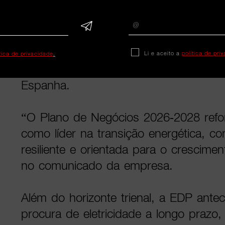
Segundo a empresa, a evolução positi
será apoiada pelo crescimento das re
especialmente no mercado norte-amer
Li e aceito a
política de pri
ítica de privacidade
.
investimento contínuo em redes elétri
Espanha.
“O Plano de Negócios 2026-2028 refo
como líder na transição energética, c
resiliente e orientada para o crescimen
no comunicado da empresa.
Além do horizonte trienal, a EDP ant
procura de eletricidade a longo prazo,