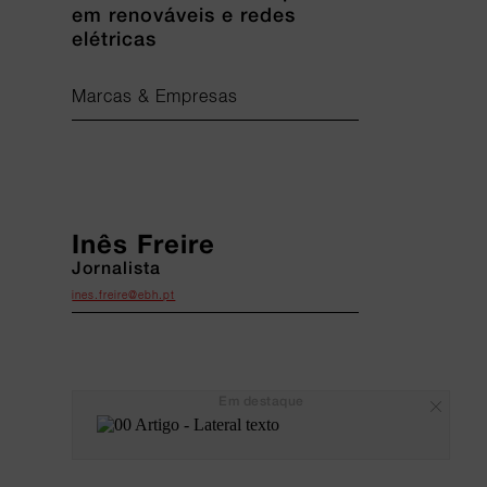
em renováveis e redes
elétricas
Marcas & Empresas
Inês Freire
Jornalista
ines.freire@ebh.pt
Em destaque