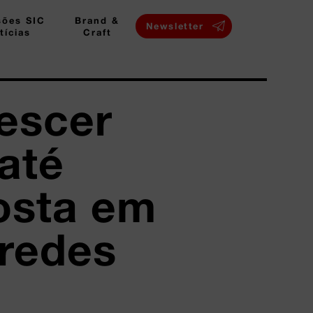
sões SIC
Brand &
Newsletter
tícias
Craft
escer
até
osta em
 redes