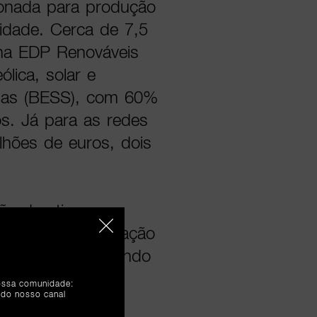
cionada para produção
cidade. Cerca de 7,5
 na EDP Renováveis
ólica, solar e
ias (BESS), com 60%
s. Já para as redes
ilhões de euros, dois
ão de ativos e a
utomação, robotização
 seus ativos, mantendo
o do período do
nossa comunidade:
 do nosso canal