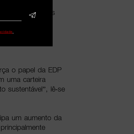
va dos resultados
nováveis —
icano — e pelo
vacidade
.
cas em Portugal e
rça o papel da EDP
om uma carteira
to sustentável”, lê-se
ecipa um aumento da
 principalmente