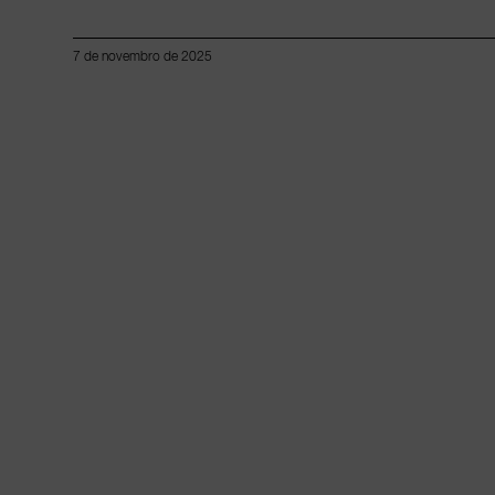
7 de novembro de 2025
Lorem ipsum dolor sit amet, consectetur adipiscing elit.