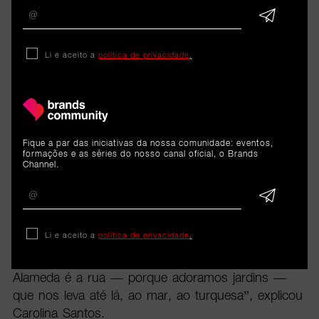
enorme do nosso trabalho”, explicou.
A história da Alameda Turquesa
Li e aceito a
política de privacidade
.
A Alameda Turquesa nasceu de uma ligação
familiar à criatividade, ao design e ao artesanato,
construída inicialmente em torno da visão criativa da
mãe de Carolina Santos. “A Alameda Turquesa
Fique a par das iniciativas da nossa comunidade: eventos,
nasceu de uma paixão familiar pelo design, pela
formações e as séries do nosso canal oficial, o Brands
Channel.
criatividade e pelo desejo de criar peças diferentes
e com identidade própria”, contou.
O nome da marca também surge dessa ligação
Li e aceito a
política de privacidade
.
emocional ao universo visual que procuravam
construir. “Turquesa é a cor favorita da minha mãe.
Alameda é a rua — porque adoramos jardins —
que nos leva até lá, ao mar, ao turquesa”, explicou
Carolina Santos.