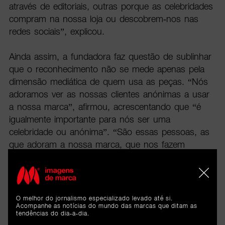
através de editoriais, outras porque as celebridades
compram na nossa loja ou descobrem-nos nas
redes sociais”, explicou.
Ainda assim, a fundadora faz questão de sublinhar
que o reconhecimento não se mede apenas pela
dimensão mediática de quem usa as peças. “Nós
adoramos ver as nossas clientes anónimas a usar
a nossa marca”, afirmou, acrescentando que “é
igualmente importante para nós ser uma
celebridade ou anónima”. “São essas pessoas, as
que adoram a nossa marca, que nos fazem
crescer todos os dias”, reforçou.
Apesar disso, admite que Hollywood tem um peso
simbólico distinto. “Projetos desta dimensão
O melhor do jornalismo especializado levado até si.
Acompanhe as notícias do mundo das marcas que ditam as
acabam por ter um simbolismo muito forte, porque
tendências do dia-a-dia.
representam um reconhecimento internacional