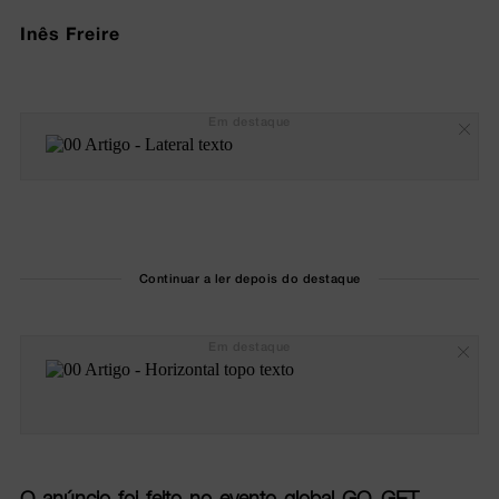
Inês Freire
Em destaque
Continuar a ler depois do destaque
Em destaque
O anúncio foi feito no evento global GO–GET,