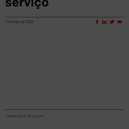
serviço
7 de maio de 2026
Lorem ipsum dolor sit amet, consectetur adipiscing elit.
Tendências & Tecnologia