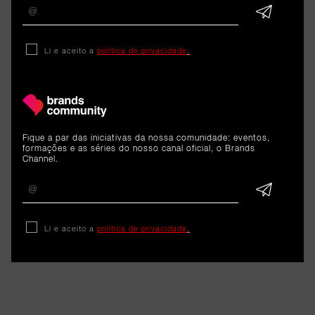
ARTIGOS 
Li e aceito a
política de privacidade
.
RELACIONADOS
Cargo
Fique a par das iniciativas da nossa comunidade: eventos,
formações e as séries do nosso canal oficial, o Brands
Channel.
Liliana Azevedo é a nova Head
of Marketing Operations &
Strategy da B-Parts
Li e aceito a
política de privacidade
.
8 de junho de 2026