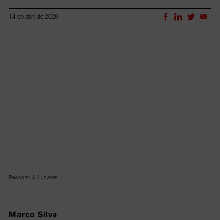
14 de abril de 2026
Lorem ipsum dolor sit amet, consectetur adipiscing elit.
Pessoas & Lugares
Marco Silva