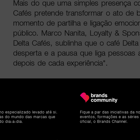
Mais do que uma simples presença com
Cafés pretende transformar o ato de 
momento de partilha e ligação emociona
público. Marco Nanita, Loyalty & Spon
Delta Cafés, sublinha que o café Delta
desperta e a pausa que liga pessoas 
depois de cada experiência".
A marca vê nesta parceria uma oportu
a sua ligação com um público diversif
gerações e geografias. "No Rock in R
pessoas de todas as idades e estilos,
mo especializado levado até si.
Fique a par das iniciativas da 
ias do mundo das marcas que
eventos, formações e as séries
E é precisamente aí que a Delta quer e
do dia-a-dia.
oficial, o Brands Channel.
encontros e a criar ligações que perd