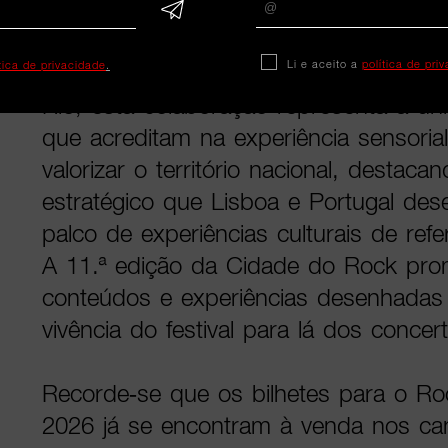
festival", afirma o responsável da ma
Li e aceito a
política de pri
ítica de privacidade
.
Para Roberta Medina, vice-presidente 
Rio, esta colaboração representa a un
que acreditam na experiência sensori
valorizar o território nacional, destaca
estratégico que Lisboa e Portugal 
palco de experiências culturais de refer
A 11.ª edição da Cidade do Rock pro
conteúdos e experiências desenhadas 
vivência do festival para lá dos concer
Recorde-se que os bilhetes para o Ro
2026 já se encontram à venda nos cana