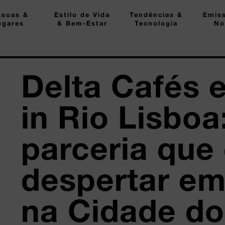
ssoas &
Estilo de Vida
Tendências &
Emis
ugares
& Bem-Estar
Tecnologia
No
Delta Cafés 
in Rio Lisbo
parceria que
despertar e
na Cidade d