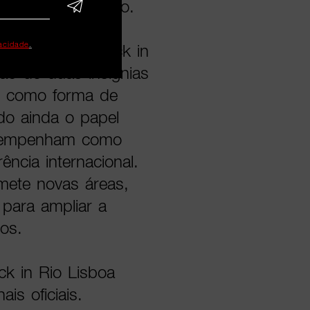
rca em comunicado.
vacidade
.
executiva do Rock in
ião de duas insígnias
al como forma de
ndo ainda o papel
desempenham como
ência internacional.
mete novas áreas,
para ampliar a
tos.
ck in Rio Lisboa
is oficiais.