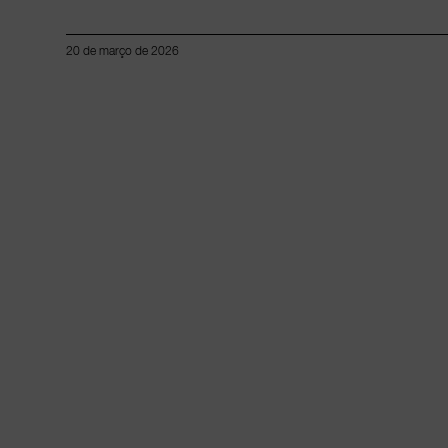
20 de março de 2026
Lorem ipsum dolor sit amet, consectetur adipiscing elit.