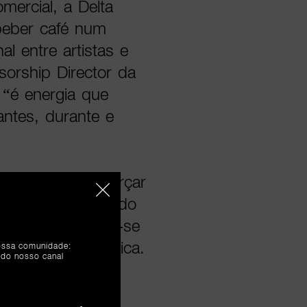
ercial, a Delta
beber café num
l entre artistas e
sorship Director da
 “é energia que
antes, durante e
nidade para reforçar
icado, atravessando
io Lisboa reúnem-se
 unidas pela música.
nossa comunidade:
 do nosso canal
star: a servir
uram para lá do