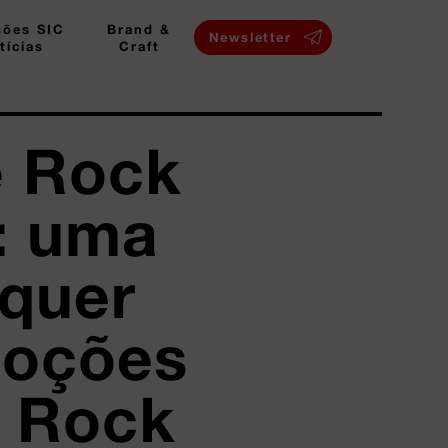
sões SIC
Brand &
Newsletter
tícias
Craft
e Rock
a: uma
 quer
moções
o Rock