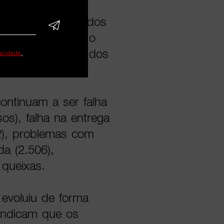
o em setores ligados
nline evidencia o
atenção crescente dos
vacidade
.
s de entrega.
ontinuam a ser falha
os), falha na entrega
32), problemas com
a (2.506),
 queixas.
evoluiu de forma
ndicam que os