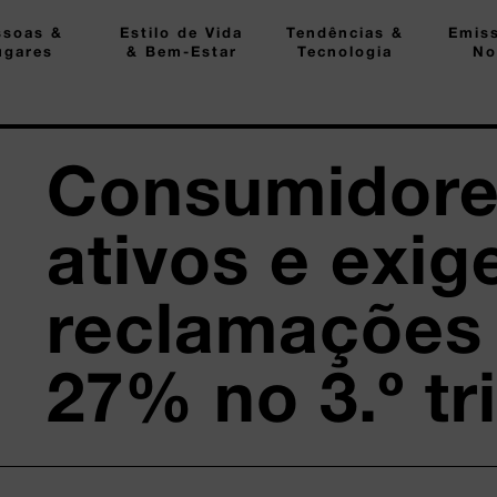
ssoas &
Estilo de Vida
Tendências &
Emis
ugares
& Bem-Estar
Tecnologia
No
Consumidore
ativos e exig
reclamações
27% no 3.º tr