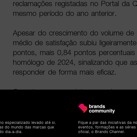
reclamações registadas no Portal da Q
mesmo período do ano anterior.
Apesar do crescimento do volume de q
médio de satisfação subiu ligeirament
pontos, mais 0,84 pontos percentuais
homólogo de 2024, sinalizando que a
responder de forma mais eficaz.
Os setores que registaram maior cres
de reclamações incluem Mobiliário, De
Eletrodomésticos (+111,8%), Compras
(+71,3%), Animais (+70,7%), Beleza, E
mo especializado levado até si.
Fique a par das iniciativas da 
ias do mundo das marcas que
eventos, formações e as séries
(+62,2%) e Informática, Tecnologia e 
do dia-a-dia.
oficial, o Brands Channel.