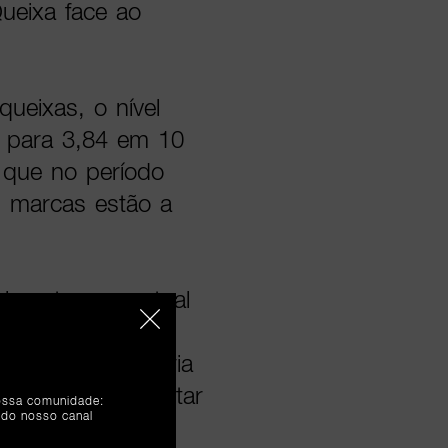
ueixa face ao
ueixas, o nível
e para 3,84 em 10
 que no período
s marcas estão a
cimento percentual
coração e
, Moda e Joalharia
stética e Bem-Estar
nossa comunidade:
 do nosso canal
Som (+54,7%).