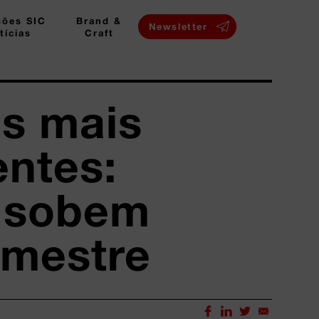
sões SIC
Brand &
Newsletter
tícias
Craft
s mais
entes:
 sobem
imestre