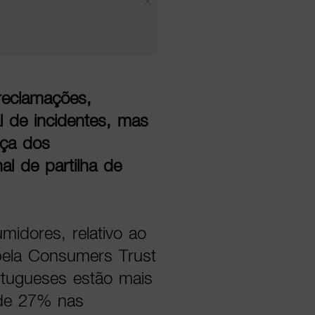
 reclamações,
l de incidentes, mas
nça dos
l de partilha de
idores, relativo ao
 pela Consumers Trust
rtugueses estão mais
 de 27% nas