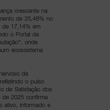
ança crescente na
umento de 25,48% no
e de 17,14% em
ndo o Portal da
utação”, onde
num ecossistema
 nervoso da
efletindo o pulso
ro de Satisfação dos
e de 2025 confirma
 ativo, informado e