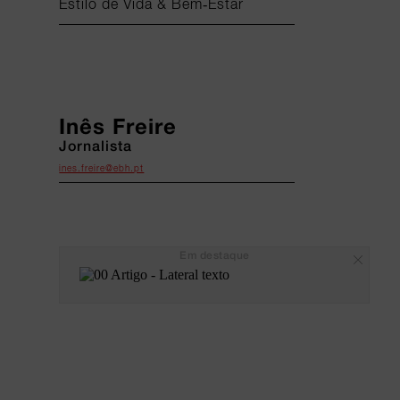
Estilo de Vida & Bem-Estar
Inês Freire
Jornalista
ines.freire@ebh.pt
Em destaque