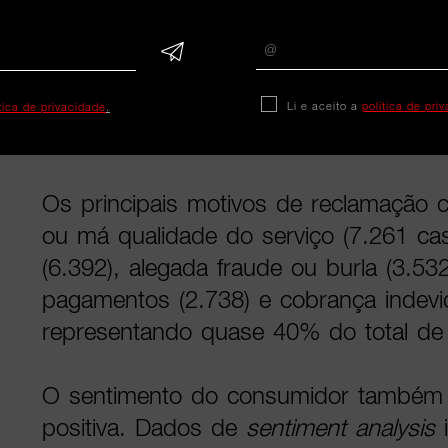
Segundo o relatório, esta concentraçã
ao consumo doméstico e ao comércio o
impacto da pressão inflacionista e a 
Li e aceito a
política de pri
ítica de privacidade
.
consumidores à qualidade e aos prazo
Os principais motivos de reclamação c
ou má qualidade do serviço (7.261 cas
(6.392), alegada fraude ou burla (3.5
pagamentos (2.738) e cobrança indevid
representando quase 40% do total de
O sentimento do consumidor também 
positiva. Dados de
sentiment analysis
i