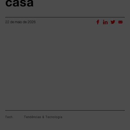
casa
22 de maio de 2026
Lorem ipsum dolor sit amet, consectetur adipiscing elit.
Tech
Tendências & Tecnologia