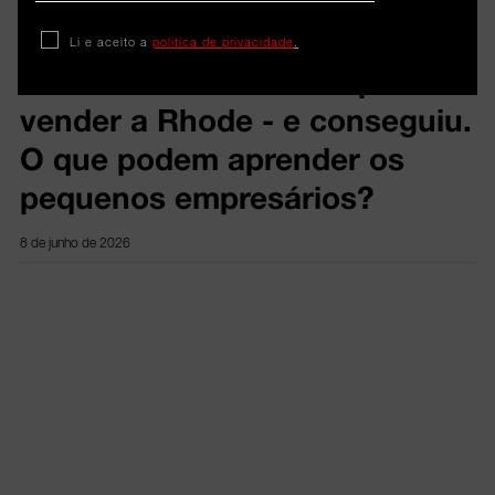
Hailey Bieber definiu meta de
Li e aceito a
política de privacidade
.
mil milhões de dólares para
vender a Rhode - e conseguiu.
O que podem aprender os
pequenos empresários?
8 de junho de 2026