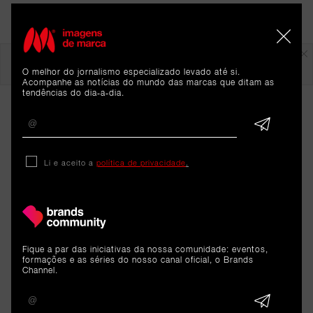
Em destaque
O melhor do jornalismo especializado levado até si.
Acompanhe as notícias do mundo das marcas que ditam as
tendências do dia-a-dia.
Li e aceito a
política de privacidade
.
ARTIGOS 
RELACIONADOS
Fique a par das iniciativas da nossa comunidade: eventos,
formações e as séries do nosso canal oficial, o Brands
Channel.
Análise