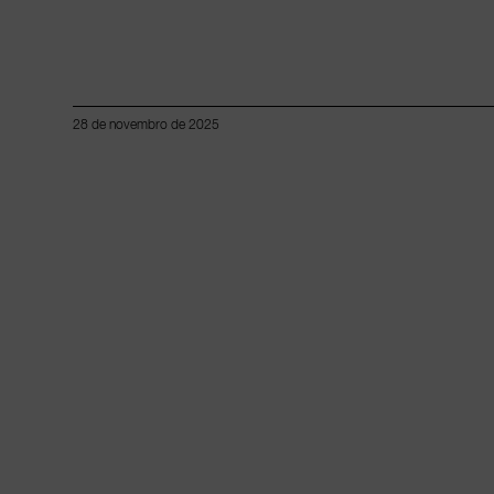
28 de novembro de 2025
Lorem ipsum dolor sit amet, consectetur adipiscing elit.