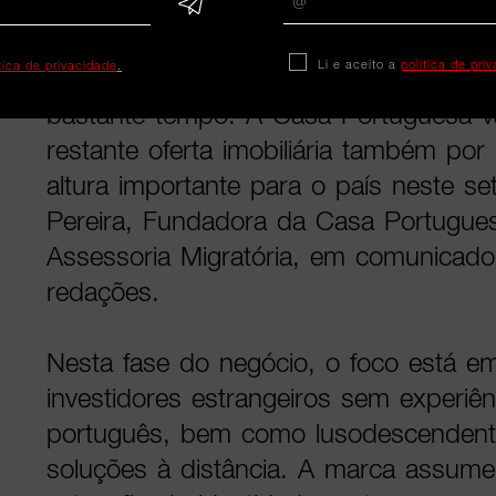
nosso país, queriam mais. Confiavam
que fôssemos também um apoio na aq
Li e aceito a
política de pri
ítica de privacidade
.
assim que comecei a pensar nesta est
bastante tempo. A Casa Portuguesa vai
restante oferta imobiliária também po
altura importante para o país neste set
Pereira, Fundadora da Casa Portugue
Assessoria Migratória, em comunicado
redações.
Nesta fase do negócio, o foco está 
investidores estrangeiros sem experiê
português, bem como lusodescenden
soluções à distância. A marca assu