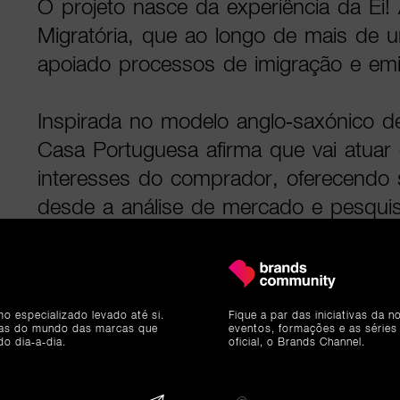
O projeto nasce da experiência da Ei!
Migratória, que ao longo de mais de
apoiado processos de imigração e emi
Inspirada no modelo anglo-saxónico 
Casa Portuguesa afirma que vai atuar
interesses do comprador, oferecendo 
desde a análise de mercado e pesquis
negociação,
due diligence
e acompanha
administrativo.
mo especializado levado até si.
Fique a par das iniciativas da 
“Ao longo da última década, fui-me 
ias do mundo das marcas que
eventos, formações e as séries
do dia-a-dia.
oficial, o Brands Channel.
grande parte dos estrangeiros e dos i
recorreram aos serviços da EI! na su