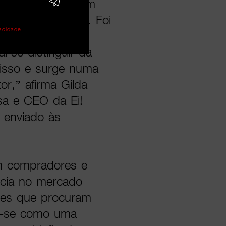
 em nós e queriam
uisição de casa. Foi
vacidade
.
a ideia durante
-se distinguir da
r isso e surge numa
or,” afirma Gilda
sa e CEO da Ei!
 enviado às
em compradores e
ncia no mercado
tes que procuram
me-se como uma