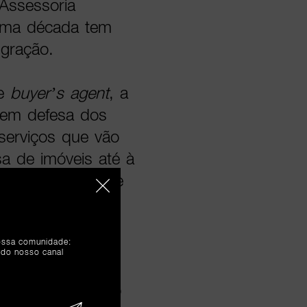
 Assessoria
 uma década tem
gração.
de
buyer’s agent
, a
 em defesa dos
serviços que vão
a de imóveis até à
mento jurídico e
nossa comunidade:
apercebendo que
 do nosso canal
migrantes que
a mudança para o