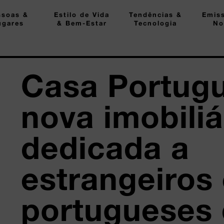
ssoas &
Estilo de Vida
Tendências &
Emis
ugares
& Bem-Estar
Tecnologia
No
Casa Portugu
nova imobiliá
dedicada a
estrangeiros
portugueses