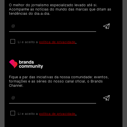
O melhor do jornalismo especializado levado até si.
Acompanhe as notícias do mundo das marcas que ditam as
tendências do dia-a-dia.
Li e aceito a
política de privacidade
.
ARTIGOS 
RELACIONADOS
Fique a par das iniciativas da nossa comunidade: eventos,
formações e as séries do nosso canal oficial, o Brands
Dados
Channel.
iPhone 11 foi o smartphone
mais reparado pela iServices
Li e aceito a
política de privacidade
.
na Europa em 2025. Segue-se