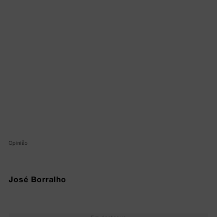
Lorem ipsum dolor sit amet, consectetur adipiscing elit.
Opinião
José Borralho