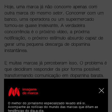
Hoje, uma marca já não concorre apenas com
outra marca do mesmo setor. Concorrer com um
banco, uma operadora ou um supermercado
tornou-se quase irrelevante. A verdadeira
concorrência é o próximo vídeo, a próxima
notificação, o próximo estímulo absurdo capaz de
gerar uma pequena descarga de dopamina
instantânea.
E muitas marcas já perceberam isso. O problema é
que decidiram responder da pior forma possível:
transformando comunicação em dopamina barata.
Tudo precisa de ser rápido, viral, gritante,
memeável, imediato. Tudo precisa de provocar
reação instantânea. Mas quase nada quer deixar
impacto verdadeiro. Porque profundidade demora.
O melhor do jornalismo especializado levado até si.
E o mercado moderno tem medo de tudo o que
Acompanhe as notícias do mundo das marcas que ditam as
tendências do dia-a-dia.